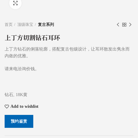
Click to enlarge
首页
顶级珠宝
复古系列
上丁方切割钻石耳环
上丁方钻石的俐落轮廓，搭配复古包镶设计，让耳环散发出隽永而
内敛的优雅。
请来电洽询价钱。
钻石, 18K黄
Add to wishlist
预约鉴赏