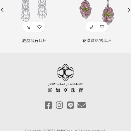
涟漪钻石耳环
花漾黄绿钻耳环