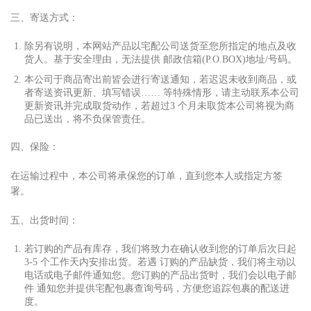
三、寄送
⽅
式：
除另有说明，本网站产品以宅配公司送货
⾄
您所指定的地点及收
货
⼈
。基于安全理由，无法提供 邮政信箱(P.O.BOX)地址/号码。
本公司于商品寄出前皆会进
⾏
寄送通知，若迟迟未收到商品，或
者寄送资讯更新、填写错误…… 等特殊情形，请主动联系本公司
更新资讯并完成取货动作，若超过3 个
⽉
未取货本公司将视为商
品已送出，将不负保管责任。
四、保险：
在运输过程中，本公司将承保您的订单，直到您本
⼈
或指定
⽅
签
署。
五、出货时间：
若订购的产品有库存，我们将致
⼒
在确认收到您的订单后次
⽇
起
3-5 个
⼯
作天内安排出货。若遇 订购的产品缺货，我们将主动以
电话或电
⼦
邮件通知您。您订购的产品出货时，我们会以电
⼦
邮
件 通知您并提供宅配包裹查询号码，
⽅
便您追踪包裹的配送进
度。