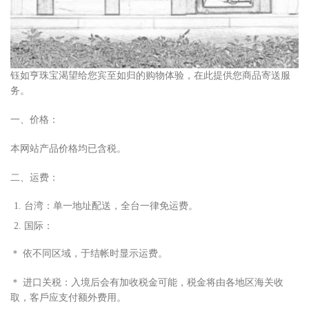
钰如亨珠宝渴望给您宾至如归的购物体验，在此提供您商品寄送服
务。
一、价格：
本网站产品价格均已含税。
二、运费：
台湾：单
⼀
地址配送，全台
⼀
律免运费。
国际：
＊ 依不同区域，于结帐时显
⽰
运费。
＊ 进
⼝
关税：
⼊
境后会有加收税
⾦
可能，税
⾦
将由各地区海关收
取，客
⼾
应
⽀
付额外费
⽤
。