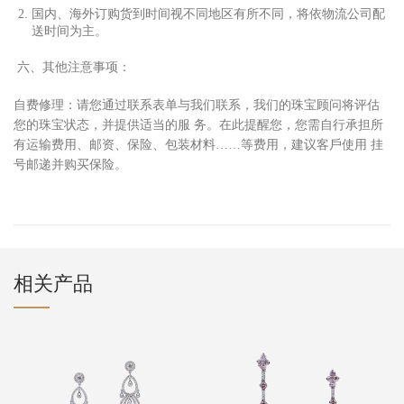
国内、海外订购货到时间视不同地区有所不同，将依物流公司配
送时间为主。
六、其他注意事项：
⾃
费修理：请您通过联系表单与我们联系，我们的珠宝顾问将评估
您的珠宝状态，并提供适当的服 务。在此提醒您，您需
⾃⾏
承担所
有运输费
⽤
、邮资、保险、包装材料……等费
⽤
，建议客
⼾
使
⽤
挂
号邮递并购买保险。
相关产品