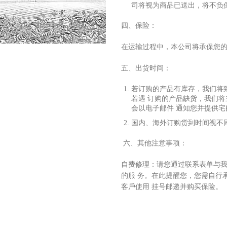
司将视为商品已送出，将不负
四、保险：
在运输过程中，本公司将承保您
五、出货时间：
若订购的产品有库存，我们将
若遇 订购的产品缺货，我们
会以电
⼦
邮件 通知您并提供
国内、海外订购货到时间视不
六、其他注意事项：
⾃
费修理：请您通过联系表单与
的服 务。在此提醒您，您需
⾃⾏
客
⼾
使
⽤
挂号邮递并购买保险。