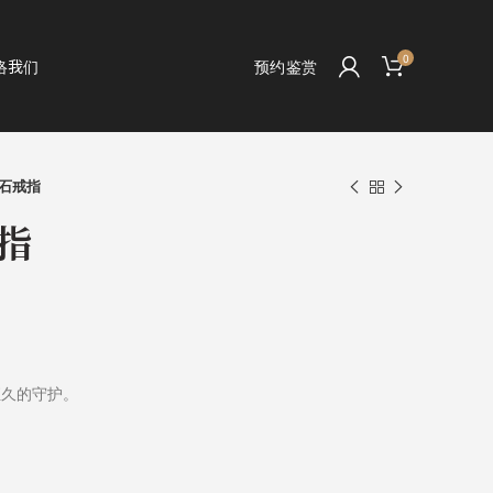
0
络我们
预约鉴赏
石戒指
指
。
恒久的守护。