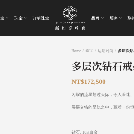
珠宝
珠宝
订制珠宝
品牌
服务
联
Home
珠宝
运动时尚
多层次钻
多层次钻石戒
NT$
172,500
闪耀的流星划过天际，令人着迷
层层交错的星轨之中，藏着一份
钻石, 18K白金