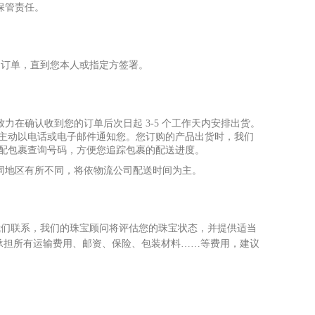
保管责任。
的订单，直到您本
⼈
或指定
⽅
签署。
致
⼒
在确认收到您的订单后次
⽇
起 3-5 个
⼯
作天内安排出货。
将主动以电话或电
⼦
邮件通知您。您订购的产品出货时，我们
宅配包裹查询号码，
⽅
便您追踪包裹的配送进度。
同地区有所不同，将依物流公司配送时间为主。
我们联系，我们的珠宝顾问将评估您的珠宝状态，并提供适当
承担所有运输费
⽤
、邮资、保险、包装材料……等费
⽤
，建议