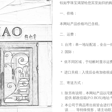
钰如亨珠宝渴望给您宾至如归的
一、价格：
本网站产品价格均已含税。
二、运费：
台湾：单
⼀
地址配送，全台
⼀
国际：
＊ 依不同区域，于结帐时显
⽰
运
＊ 进
⼝
关税：
⼊
境后会有加收税
三、寄送
⽅
式：
除另有说明，本网站产品以宅
提供 邮政信箱(P.O.BOX)地址
本公司于商品寄出前皆会进
⾏
误…… 等特殊情形，请主动联