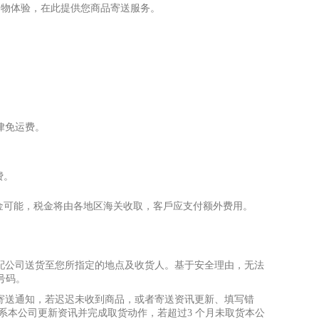
购物体验，在此提供您商品寄送服务。
律免运费。
费。
⾦
可能，税
⾦
将由各地区海关收取，客
⼾
应
⽀
付额外费
⽤
。
配公司送货
⾄
您所指定的地点及收货
⼈
。基于安全理由，无法
/号码。
寄送通知，若迟迟未收到商品，或者寄送资讯更新、填写错
系本公司更新资讯并完成取货动作，若超过3 个
⽉
未取货本公