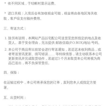
＊ 依不同区域，于结帐时显
⽰
运费。
＊ 进
⼝
关税：
⼊
境后会有加收税
⾦
可能，税
⾦
将由各地区海关收
取，客
⼾
应
⽀
付额外费
⽤
。
三、寄送
⽅
式：
除另有说明，本网站产品以宅配公司送货
⾄
您所指定的地点及收
货
⼈
。基于安全理由，无法提供 邮政信箱(P.O.BOX)地址/号码。
本公司于商品寄出前皆会进
⾏
寄送通知，若迟迟未收到商品，或
者寄送资讯更新、填写错误…… 等特殊情形，请主动联系本公司
更新资讯并完成取货动作，若超过3 个
⽉
未取货本公司将视为商
品已送出，将不负保管责任。
四、保险：
在运输过程中，本公司将承保您的订单，直到您本
⼈
或指定
⽅
签
署。
五、出货时间：