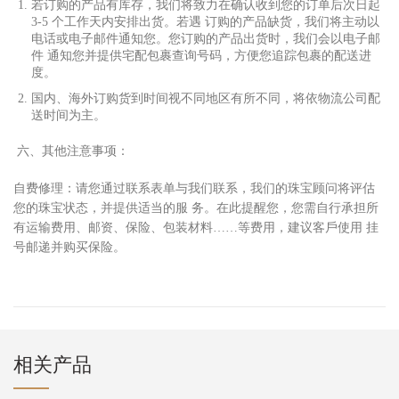
若订购的产品有库存，我们将致
⼒
在确认收到您的订单后次
⽇
起
3-5 个
⼯
作天内安排出货。若遇 订购的产品缺货，我们将主动以
电话或电
⼦
邮件通知您。您订购的产品出货时，我们会以电
⼦
邮
件 通知您并提供宅配包裹查询号码，
⽅
便您追踪包裹的配送进
度。
国内、海外订购货到时间视不同地区有所不同，将依物流公司配
送时间为主。
六、其他注意事项：
⾃
费修理：请您通过联系表单与我们联系，我们的珠宝顾问将评估
您的珠宝状态，并提供适当的服 务。在此提醒您，您需
⾃⾏
承担所
有运输费
⽤
、邮资、保险、包装材料……等费
⽤
，建议客
⼾
使
⽤
挂
号邮递并购买保险。
相关产品