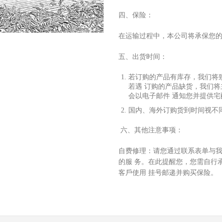
四、保险：
在运输过程中，本公司将承保您
五、出货时间：
若订购的产品有库存，我们将
若遇 订购的产品缺货，我们
会以电
⼦
邮件 通知您并提供
国内、海外订购货到时间视不
六、其他注意事项：
⾃
费修理：请您通过联系表单与
的服 务。在此提醒您，您需
⾃⾏
客
⼾
使
⽤
挂号邮递并购买保险。