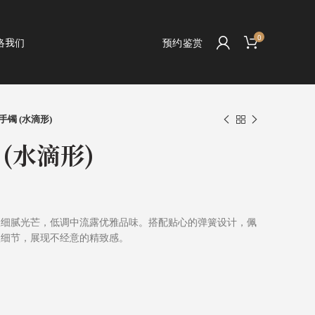
0
络我们
预约鉴赏
镯 (水滴形)
(水滴形)
耀细腻光芒，低调中流露优雅品味。搭配贴心的弹簧设计，佩
眼细节，展现不经意的精致感。