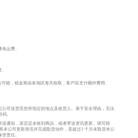
律免运费。
费。
⾦
可能，税
⾦
将由各地区海关收取，客
⼾
应
⽀
付额外费
⽤
。
配公司送货
⾄
您所指定的地点及收货
⼈
。基于安全理由，无法
/号码。
寄送通知，若迟迟未收到商品，或者寄送资讯更新、填写错
系本公司更新资讯并完成取货动作，若超过3 个
⽉
未取货本公
保管责任。