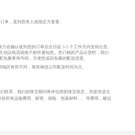
的订单，直到您本
⼈
或指定
⽅
签署。
致
⼒
在确认收到您的订单后次
⽇
起 3-5 个
⼯
作天内安排出货。
将主动以电话或电
⼦
邮件通知您。您订购的产品出货时，我们
宅配包裹查询号码，
⽅
便您追踪包裹的配送进度。
同地区有所不同，将依物流公司配送时间为主。
我们联系，我们的珠宝顾问将评估您的珠宝状态，并提供适当
承担所有运输费
⽤
、邮资、保险、包装材料……等费
⽤
，建议