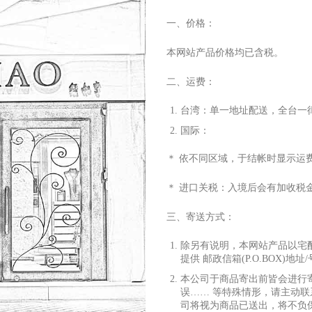
一、价格：
本网站产品价格均已含税。
二、运费：
台湾：单
⼀
地址配送，全台
⼀
国际：
＊ 依不同区域，于结帐时显
⽰
运
＊ 进
⼝
关税：
⼊
境后会有加收税
三、寄送
⽅
式：
除另有说明，本网站产品以宅
提供 邮政信箱(P.O.BOX)地址
本公司于商品寄出前皆会进
⾏
误…… 等特殊情形，请主动联
司将视为商品已送出，将不负