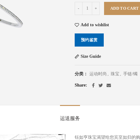
弹簧钻石手镯 (水滴形) quantity
ADD TO CART
Add to wishlist
预约鉴赏
Size Guide
分类：
运动时尚
,
珠宝
,
手链/镯
Share
运送服务
钰如亨珠宝渴望给您宾至如归的