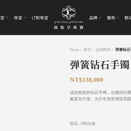
珠宝
珠宝
订制珠宝
品牌
服务
联
Home
珠宝
运动时尚
弹簧钻石手
弹簧钻石手镯 
NT$
138,000
这款精致的钻石手镯，在腕间闪
戴更加方便，为日常造型增添亮
钻石, 18K白金