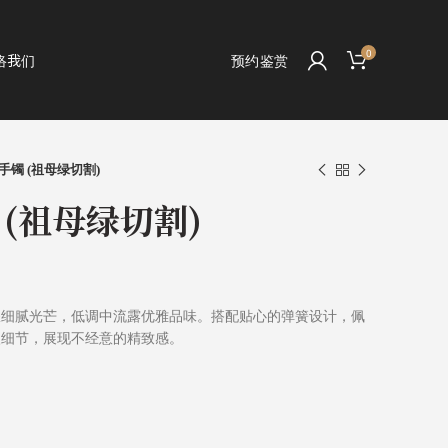
0
络我们
预约鉴赏
手镯 (祖母绿切割)
(祖母绿切割)
耀细腻光芒，低调中流露优雅品味。搭配贴心的弹簧设计，佩
眼细节，展现不经意的精致感。