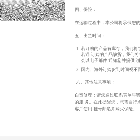
四、保险：
在运输过程中，本公司将承保您
五、出货时间：
若订购的产品有库存，我们将
若遇 订购的产品缺货，我们
会以电
⼦
邮件 通知您并提供
国内、海外订购货到时间视不
六、其他注意事项：
⾃
费修理：请您通过联系表单与
的服 务。在此提醒您，您需
⾃⾏
客
⼾
使
⽤
挂号邮递并购买保险。