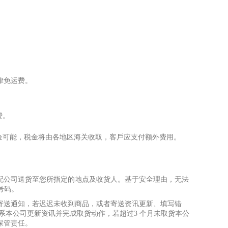
律免运费。
费。
⾦
可能，税
⾦
将由各地区海关收取，客
⼾
应
⽀
付额外费
⽤
。
配公司送货
⾄
您所指定的地点及收货
⼈
。基于安全理由，无法
/号码。
寄送通知，若迟迟未收到商品，或者寄送资讯更新、填写错
系本公司更新资讯并完成取货动作，若超过3 个
⽉
未取货本公
保管责任。