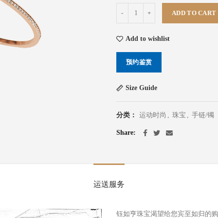
弹簧钻石手镯 (祖母绿切割) quantit
ADD TO CART
Add to wishlist
预约鉴赏
Size Guide
分类：
运动时尚
,
珠宝
,
手链/镯
Share
运送服务
钰如亨珠宝渴望给您宾至如归的