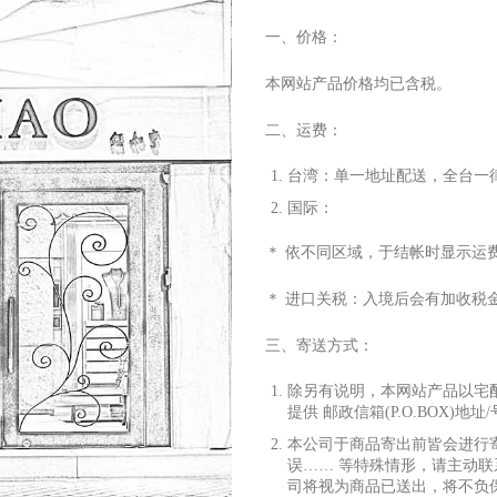
一、价格：
本网站产品价格均已含税。
二、运费：
台湾：单
⼀
地址配送，全台
⼀
国际：
＊ 依不同区域，于结帐时显
⽰
运
＊ 进
⼝
关税：
⼊
境后会有加收税
三、寄送
⽅
式：
除另有说明，本网站产品以宅
提供 邮政信箱(P.O.BOX)地址
本公司于商品寄出前皆会进
⾏
误…… 等特殊情形，请主动联
司将视为商品已送出，将不负