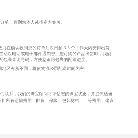
的订单，直到您本
⼈
或指定
⽅
签署。
致
⼒
在确认收到您的订单后次
⽇
起 3-5 个
⼯
作天内安排出货。
将主动以电话或电
⼦
邮件通知您。您订购的产品出货时，我们
宅配包裹查询号码，
⽅
便您追踪包裹的配送进度。
同地区有所不同，将依物流公司配送时间为主。
我们联系，我们的珠宝顾问将评估您的珠宝状态，并提供适当
承担所有运输费
⽤
、邮资、保险、包装材料……等费
⽤
，建议