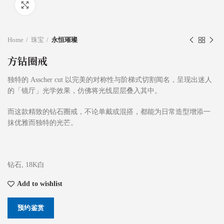
Click to enlarge
Home
珠宝
永恒璀璨
方钻圈戒
独特的 Asscher cut 以完美的对称性与阶梯式切割闻名，呈现出迷人
的「镜厅」光学效果，仿佛将光线层层叠入其中。
而这款精致的钻石圈戒，不论单戴或混搭，都能为日常造型增添一
抹优雅而独特的光芒。
钻石, 18K白
Add to wishlist
预约鉴赏