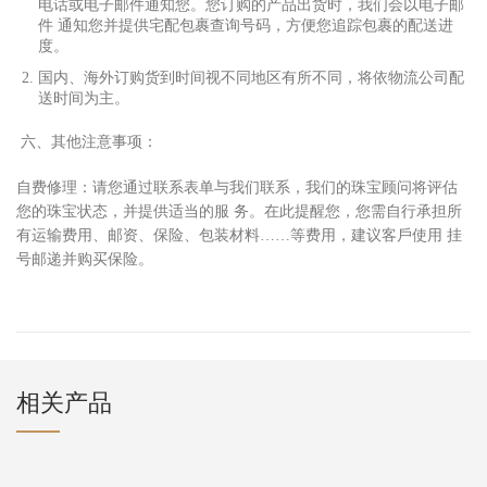
电话或电
⼦
邮件通知您。您订购的产品出货时，我们会以电
⼦
邮
件 通知您并提供宅配包裹查询号码，
⽅
便您追踪包裹的配送进
度。
国内、海外订购货到时间视不同地区有所不同，将依物流公司配
送时间为主。
六、其他注意事项：
⾃
费修理：请您通过联系表单与我们联系，我们的珠宝顾问将评估
您的珠宝状态，并提供适当的服 务。在此提醒您，您需
⾃⾏
承担所
有运输费
⽤
、邮资、保险、包装材料……等费
⽤
，建议客
⼾
使
⽤
挂
号邮递并购买保险。
相关产品