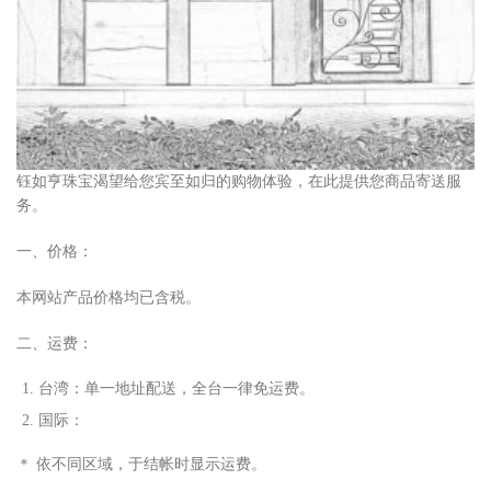
钰如亨珠宝渴望给您宾至如归的购物体验，在此提供您商品寄送服
务。
一、价格：
本网站产品价格均已含税。
二、运费：
台湾：单
⼀
地址配送，全台
⼀
律免运费。
国际：
＊ 依不同区域，于结帐时显
⽰
运费。