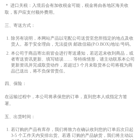
＊ 进
⼝
关税：
⼊
境后会有加收税
⾦
可能，税
⾦
将由各地区海关收
取，客
⼾
应
⽀
付额外费
⽤
。
三、寄送
⽅
式：
除另有说明，本网站产品以宅配公司送货
⾄
您所指定的地点及收
货
⼈
。基于安全理由，无法提供 邮政信箱(P.O.BOX)地址/号码。
本公司于商品寄出前皆会进
⾏
寄送通知，若迟迟未收到商品，或
者寄送资讯更新、填写错误…… 等特殊情形，请主动联系本公司
更新资讯并完成取货动作，若超过3 个
⽉
未取货本公司将视为商
品已送出，将不负保管责任。
四、保险：
在运输过程中，本公司将承保您的订单，直到您本
⼈
或指定
⽅
签
署。
五、出货时间：
若订购的产品有库存，我们将致
⼒
在确认收到您的订单后次
⽇
起
3-5 个
⼯
作天内安排出货。若遇 订购的产品缺货，我们将主动以