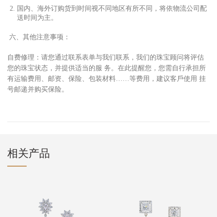
国内、海外订购货到时间视不同地区有所不同，将依物流公司配
送时间为主。
六、其他注意事项：
⾃
费修理：请您通过联系表单与我们联系，我们的珠宝顾问将评估
您的珠宝状态，并提供适当的服 务。在此提醒您，您需
⾃⾏
承担所
有运输费
⽤
、邮资、保险、包装材料……等费
⽤
，建议客
⼾
使
⽤
挂
号邮递并购买保险。
相关产品