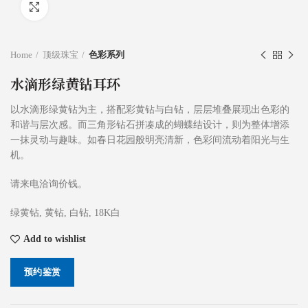
Click to enlarge
Home
顶级珠宝
色彩系列
水滴形绿黄钻耳环
以水滴形绿黄钻为主，搭配彩黄钻与白钻，层层堆叠展现出色彩的
和谐与层次感。而三角形钻石拼凑成的蝴蝶结设计，则为整体增添
一抹灵动与趣味。如春日花园般明亮清新，色彩间流动着阳光与生
机。
请来电洽询价钱。
绿黄钻, 黄钻, 白钻, 18K白
Add to wishlist
预约鉴赏