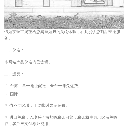
钰如亨珠宝渴望给您宾至如归的购物体验，在此提供您商品寄送服
务。
一、价格：
本网站产品价格均已含税。
二、运费：
台湾：单
⼀
地址配送，全台
⼀
律免运费。
国际：
＊ 依不同区域，于结帐时显
⽰
运费。
＊ 进
⼝
关税：
⼊
境后会有加收税
⾦
可能，税
⾦
将由各地区海关收
取，客
⼾
应
⽀
付额外费
⽤
。