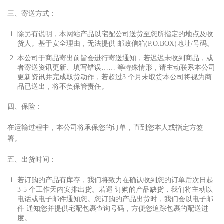
三、寄送
⽅
式：
除另有说明，本网站产品以宅配公司送货
⾄
您所指定的地点及收
货
⼈
。基于安全理由，无法提供 邮政信箱(P.O.BOX)地址/号码。
本公司于商品寄出前皆会进
⾏
寄送通知，若迟迟未收到商品，或
者寄送资讯更新、填写错误…… 等特殊情形，请主动联系本公司
更新资讯并完成取货动作，若超过3 个
⽉
未取货本公司将视为商
品已送出，将不负保管责任。
四、保险：
在运输过程中，本公司将承保您的订单，直到您本
⼈
或指定
⽅
签
署。
五、出货时间：
若订购的产品有库存，我们将致
⼒
在确认收到您的订单后次
⽇
起
3-5 个
⼯
作天内安排出货。若遇 订购的产品缺货，我们将主动以
电话或电
⼦
邮件通知您。您订购的产品出货时，我们会以电
⼦
邮
件 通知您并提供宅配包裹查询号码，
⽅
便您追踪包裹的配送进
度。