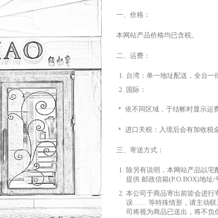
一、价格：
本网站产品价格均已含税。
二、运费：
台湾：单
⼀
地址配送，全台
⼀
国际：
＊ 依不同区域，于结帐时显
⽰
运
＊ 进
⼝
关税：
⼊
境后会有加收税
三、寄送
⽅
式：
除另有说明，本网站产品以宅
提供 邮政信箱(P.O.BOX)地址
本公司于商品寄出前皆会进
⾏
误…… 等特殊情形，请主动联
司将视为商品已送出，将不负