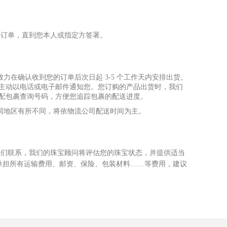
的订单，直到您本
⼈
或指定
⽅
签署。
致
⼒
在确认收到您的订单后次
⽇
起 3-5 个
⼯
作天内安排出货。
将主动以电话或电
⼦
邮件通知您。您订购的产品出货时，我们
宅配包裹查询号码，
⽅
便您追踪包裹的配送进度。
同地区有所不同，将依物流公司配送时间为主。
我们联系，我们的珠宝顾问将评估您的珠宝状态，并提供适当
承担所有运输费
⽤
、邮资、保险、包装材料……等费
⽤
，建议