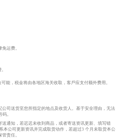
律免运费。
费。
⾦
可能，税
⾦
将由各地区海关收取，客
⼾
应
⽀
付额外费
⽤
。
配公司送货
⾄
您所指定的地点及收货
⼈
。基于安全理由，无法
/号码。
寄送通知，若迟迟未收到商品，或者寄送资讯更新、填写错
系本公司更新资讯并完成取货动作，若超过3 个
⽉
未取货本公
保管责任。