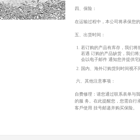
四、保险：
在运输过程中，本公司将承保您
五、出货时间：
若订购的产品有库存，我们将
若遇 订购的产品缺货，我们
会以电
⼦
邮件 通知您并提供
国内、海外订购货到时间视不
六、其他注意事项：
⾃
费修理：请您通过联系表单与
的服 务。在此提醒您，您需
⾃⾏
客
⼾
使
⽤
挂号邮递并购买保险。