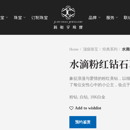
珠宝
珠宝
订制珠宝
品牌
服务
联
Home
顶级珠宝
经典系列
水滴
水滴粉红钻石
象征浪漫与爱情的粉红美钻，以
了每位女性心中的小公主，妆点
粉钻, 白钻, 18K白金
Add to wishlist
预约鉴赏