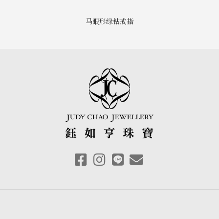
马眼形绿钻戒指