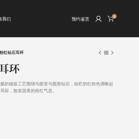
0
络我们
预约鉴赏
粉红钻石耳环
耳环
细腻的镶嵌工艺围绕马眼形与圆形钻石，灿烂的红粉色调唤起
于耳际，散发甜美的粉红气息。