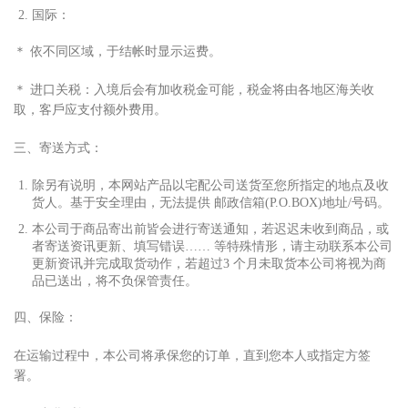
国际：
＊ 依不同区域，于结帐时显
⽰
运费。
＊ 进
⼝
关税：
⼊
境后会有加收税
⾦
可能，税
⾦
将由各地区海关收
取，客
⼾
应
⽀
付额外费
⽤
。
三、寄送
⽅
式：
除另有说明，本网站产品以宅配公司送货
⾄
您所指定的地点及收
货
⼈
。基于安全理由，无法提供 邮政信箱(P.O.BOX)地址/号码。
本公司于商品寄出前皆会进
⾏
寄送通知，若迟迟未收到商品，或
者寄送资讯更新、填写错误…… 等特殊情形，请主动联系本公司
更新资讯并完成取货动作，若超过3 个
⽉
未取货本公司将视为商
品已送出，将不负保管责任。
四、保险：
在运输过程中，本公司将承保您的订单，直到您本
⼈
或指定
⽅
签
署。