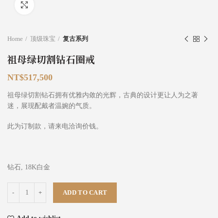
Click to enlarge
Home
顶级珠宝
复古系列
祖母绿切割钻石圈戒
NT$
517,500
祖母绿切割钻石拥有优雅内敛的光辉，古典的设计更让人为之著
迷，展现配戴者温婉的气质。
此为订制款，请来电洽询价钱。
钻石, 18K白金
祖母绿切割钻石圈戒 quantity
ADD TO CART