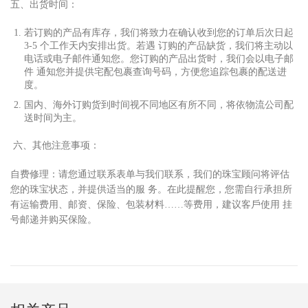
五、出货时间：
若订购的产品有库存，我们将致
⼒
在确认收到您的订单后次
⽇
起
3-5 个
⼯
作天内安排出货。若遇 订购的产品缺货，我们将主动以
电话或电
⼦
邮件通知您。您订购的产品出货时，我们会以电
⼦
邮
件 通知您并提供宅配包裹查询号码，
⽅
便您追踪包裹的配送进
度。
国内、海外订购货到时间视不同地区有所不同，将依物流公司配
送时间为主。
六、其他注意事项：
⾃
费修理：请您通过联系表单与我们联系，我们的珠宝顾问将评估
您的珠宝状态，并提供适当的服 务。在此提醒您，您需
⾃⾏
承担所
有运输费
⽤
、邮资、保险、包装材料……等费
⽤
，建议客
⼾
使
⽤
挂
号邮递并购买保险。