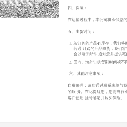
四、保险：
在运输过程中，本公司将承保您
五、出货时间：
若订购的产品有库存，我们将
若遇 订购的产品缺货，我们
会以电
⼦
邮件 通知您并提供
国内、海外订购货到时间视不
六、其他注意事项：
⾃
费修理：请您通过联系表单与
的服 务。在此提醒您，您需
⾃⾏
客
⼾
使
⽤
挂号邮递并购买保险。