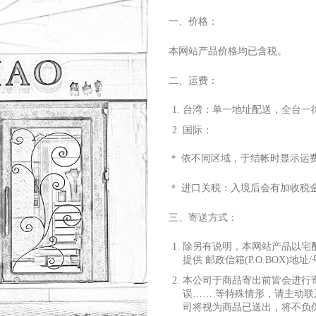
一、价格：
本网站产品价格均已含税。
二、运费：
台湾：单
⼀
地址配送，全台
⼀
国际：
＊ 依不同区域，于结帐时显
⽰
运
＊ 进
⼝
关税：
⼊
境后会有加收税
三、寄送
⽅
式：
除另有说明，本网站产品以宅
提供 邮政信箱(P.O.BOX)地址
本公司于商品寄出前皆会进
⾏
误…… 等特殊情形，请主动联
司将视为商品已送出，将不负