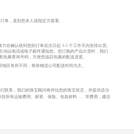
的订单，直到您本
⼈
或指定
⽅
签署。
致
⼒
在确认收到您的订单后次
⽇
起 3-5 个
⼯
作天内安排出货。
将主动以电话或电
⼦
邮件通知您。您订购的产品出货时，我们
宅配包裹查询号码，
⽅
便您追踪包裹的配送进度。
同地区有所不同，将依物流公司配送时间为主。
我们联系，我们的珠宝顾问将评估您的珠宝状态，并提供适当
承担所有运输费
⽤
、邮资、保险、包装材料……等费
⽤
，建议