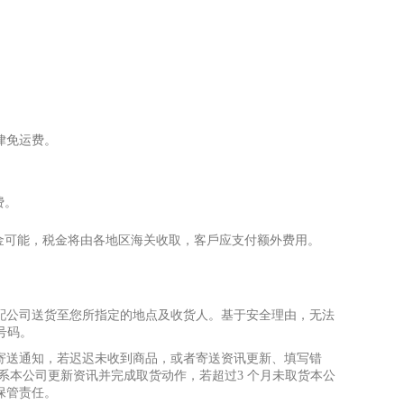
律免运费。
费。
⾦
可能，税
⾦
将由各地区海关收取，客
⼾
应
⽀
付额外费
⽤
。
配公司送货
⾄
您所指定的地点及收货
⼈
。基于安全理由，无法
/号码。
寄送通知，若迟迟未收到商品，或者寄送资讯更新、填写错
系本公司更新资讯并完成取货动作，若超过3 个
⽉
未取货本公
保管责任。