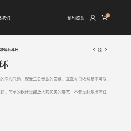
0
络我们
预约鉴赏
绿钻石耳环
环
有的不凡气韵，深受王公贵族的爱戴，直至今日依然是不可取
色彩，简单的设计更能放大其优美的姿态，不管是配戴出席任