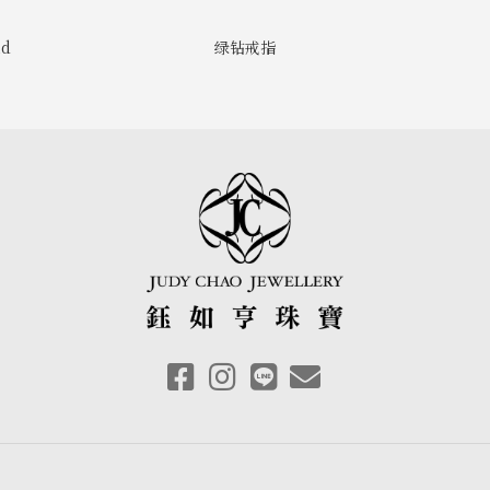
nd
绿钻戒指