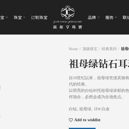
珠宝
珠宝
订制珠宝
品牌
服务
联
Home
顶级珠宝
经典系列
祖母
祖母绿钻石耳
自16世纪以来，祖母绿凭借其独
代的经典。
以明亮的白钻衬托祖母绿浓郁的
何场合，必然会成为全场焦点。
白钻, 祖母绿, 18Ｋ白金
Add to wishlist