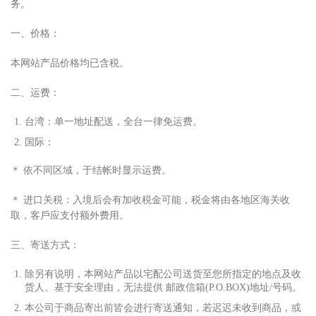
务。
一、价格：
本网站产品价格均已含税。
二、运费：
台湾：单
⼀
地址配送，全台
⼀
律免运费。
国际：
＊ 依不同区域，于结帐时显
⽰
运费。
＊ 进
⼝
关税：
⼊
境后会有加收税
⾦
可能，税
⾦
将由各地区海关收
取，客
⼾
应
⽀
付额外费
⽤
。
三、寄送
⽅
式：
除另有说明，本网站产品以宅配公司送货
⾄
您所指定的地点及收
货
⼈
。基于安全理由，无法提供 邮政信箱(P.O.BOX)地址/号码。
本公司于商品寄出前皆会进
⾏
寄送通知，若迟迟未收到商品，或