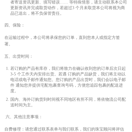
者寄送资讯更新、填写错误…… 等特殊情形，请主动联系本公司
更新资讯并完成取货动作，若超过3 个
⽉
未取货本公司将视为商
品已送出，将不负保管责任。
四、保险：
在运输过程中，本公司将承保您的订单，直到您本
⼈
或指定
⽅
签
署。
五、出货时间：
若订购的产品有库存，我们将致
⼒
在确认收到您的订单后次
⽇
起
3-5 个
⼯
作天内安排出货。若遇 订购的产品缺货，我们将主动以
电话或电
⼦
邮件通知您。您订购的产品出货时，我们会以电
⼦
邮
件 通知您并提供宅配包裹查询号码，
⽅
便您追踪包裹的配送进
度。
国内、海外订购货到时间视不同地区有所不同，将依物流公司配
送时间为主。
六、其他注意事项：
⾃
费修理：请您通过联系表单与我们联系，我们的珠宝顾问将评估