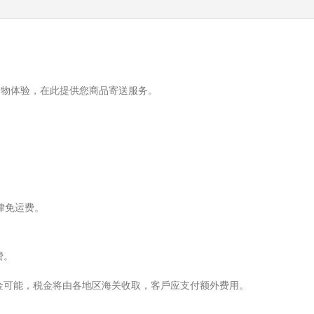
购物体验，在此提供您商品寄送服务。
律免运费。
费。
⾦
可能，税
⾦
将由各地区海关收取，客
⼾
应
⽀
付额外费
⽤
。