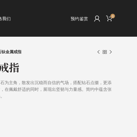
0
络我们
预约鉴赏
石钛金属戒指
戒指
宝石为主角，散发出沉稳而自信的气场，搭配钻石点缀，更添
质，在佩戴舒适的同时，展现出坚韧与力量感。简约中蕴含张
选。