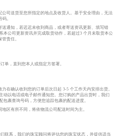
配公司送货
⾄
您所指定的地点及收货
⼈
。基于安全理由，无法
/号码。
寄送通知，若迟迟未收到商品，或者寄送资讯更新、填写错
系本公司更新资讯并完成取货动作，若超过3 个
⽉
未取货本公
保管责任。
的订单，直到您本
⼈
或指定
⽅
签署。
致
⼒
在确认收到您的订单后次
⽇
起 3-5 个
⼯
作天内安排出货。
将主动以电话或电
⼦
邮件通知您。您订购的产品出货时，我们
宅配包裹查询号码，
⽅
便您追踪包裹的配送进度。
同地区有所不同，将依物流公司配送时间为主。
我们联系，我们的珠宝顾问将评估您的珠宝状态，并提供适当