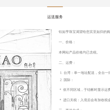
运送服务
钰如亨珠宝渴望给您宾至如归的
一、价格：
本网站产品价格均已含税。
二、运费：
台湾：单
⼀
地址配送，全台
⼀
国际：
＊ 依不同区域，于结帐时显
⽰
运
＊ 进
⼝
关税：
⼊
境后会有加收税