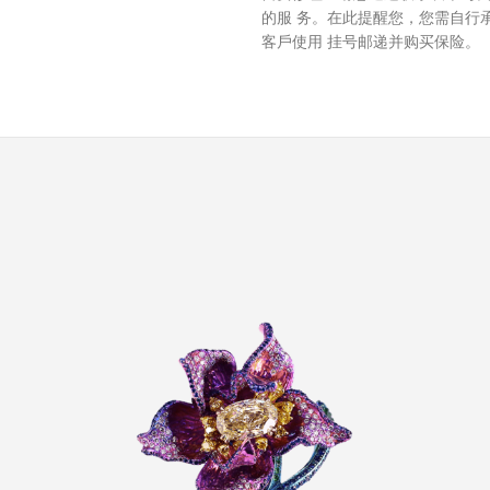
的服 务。在此提醒您，您需
⾃⾏
客
⼾
使
⽤
挂号邮递并购买保险。