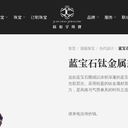
珠宝
珠宝
订制珠宝
品牌
服务
联
首页
顶级珠宝
当代设计
蓝宝
蓝宝石钛金属
这款蓝宝石圈戒以浓郁深邃的蓝
光彩层次。采用轻盈的钛金属材
力，是风格与气势兼具的时尚之
请来电洽询价钱。