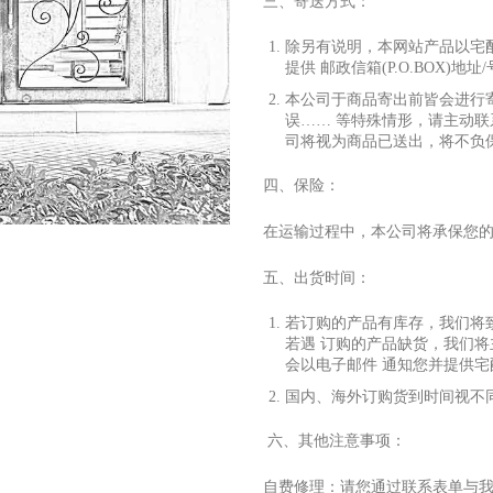
三、寄送
⽅
式：
除另有说明，本网站产品以宅
提供 邮政信箱(P.O.BOX)地址
本公司于商品寄出前皆会进
⾏
误…… 等特殊情形，请主动联
司将视为商品已送出，将不负
四、保险：
在运输过程中，本公司将承保您
五、出货时间：
若订购的产品有库存，我们将
若遇 订购的产品缺货，我们
会以电
⼦
邮件 通知您并提供
国内、海外订购货到时间视不
六、其他注意事项：
⾃
费修理：请您通过联系表单与