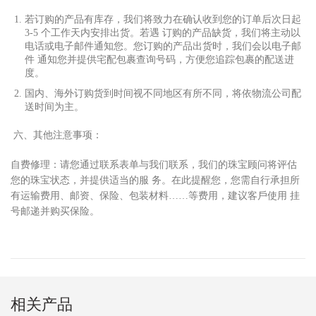
若订购的产品有库存，我们将致
⼒
在确认收到您的订单后次
⽇
起
3-5 个
⼯
作天内安排出货。若遇 订购的产品缺货，我们将主动以
电话或电
⼦
邮件通知您。您订购的产品出货时，我们会以电
⼦
邮
件 通知您并提供宅配包裹查询号码，
⽅
便您追踪包裹的配送进
度。
国内、海外订购货到时间视不同地区有所不同，将依物流公司配
送时间为主。
六、其他注意事项：
⾃
费修理：请您通过联系表单与我们联系，我们的珠宝顾问将评估
您的珠宝状态，并提供适当的服 务。在此提醒您，您需
⾃⾏
承担所
有运输费
⽤
、邮资、保险、包装材料……等费
⽤
，建议客
⼾
使
⽤
挂
号邮递并购买保险。
相关产品