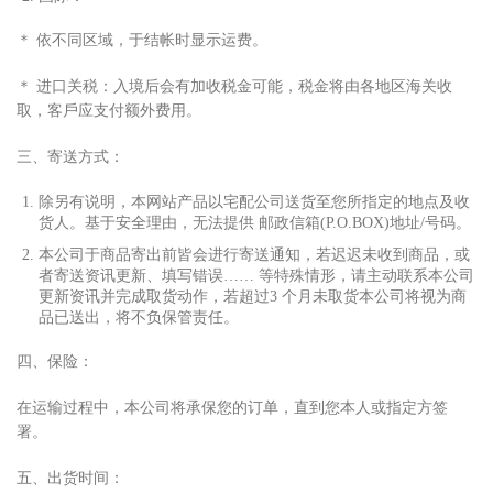
＊ 依不同区域，于结帐时显
⽰
运费。
＊ 进
⼝
关税：
⼊
境后会有加收税
⾦
可能，税
⾦
将由各地区海关收
取，客
⼾
应
⽀
付额外费
⽤
。
三、寄送
⽅
式：
除另有说明，本网站产品以宅配公司送货
⾄
您所指定的地点及收
货
⼈
。基于安全理由，无法提供 邮政信箱(P.O.BOX)地址/号码。
本公司于商品寄出前皆会进
⾏
寄送通知，若迟迟未收到商品，或
者寄送资讯更新、填写错误…… 等特殊情形，请主动联系本公司
更新资讯并完成取货动作，若超过3 个
⽉
未取货本公司将视为商
品已送出，将不负保管责任。
四、保险：
在运输过程中，本公司将承保您的订单，直到您本
⼈
或指定
⽅
签
署。
五、出货时间：