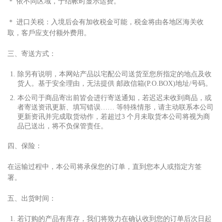
＊ 依不同区域，于结帐时显
⽰
运费。
＊ 进
⼝
关税：
⼊
境后会有加收税
⾦
可能，税
⾦
将由各地区海关收
取，客
⼾
应
⽀
付额外费
⽤
。
三、寄送
⽅
式：
除另有说明，本网站产品以宅配公司送货
⾄
您所指定的地点及收
货
⼈
。基于安全理由，无法提供 邮政信箱(P.O.BOX)地址/号码。
本公司于商品寄出前皆会进
⾏
寄送通知，若迟迟未收到商品，或
者寄送资讯更新、填写错误…… 等特殊情形，请主动联系本公司
更新资讯并完成取货动作，若超过3 个
⽉
未取货本公司将视为商
品已送出，将不负保管责任。
四、保险：
在运输过程中，本公司将承保您的订单，直到您本
⼈
或指定
⽅
签
署。
五、出货时间：
若订购的产品有库存，我们将致
⼒
在确认收到您的订单后次
⽇
起