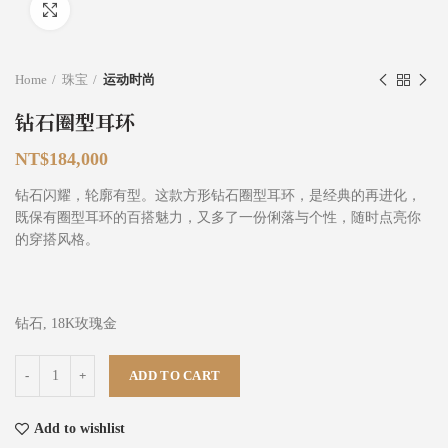
Click to enlarge
Home
珠宝
运动时尚
钻石圈型耳环
NT$
184,000
钻石闪耀，轮廓有型。这款方形钻石圈型耳环，是经典的再进化，
既保有圈型耳环的百搭魅力，又多了一份俐落与个性，随时点亮你
的穿搭风格。
钻石, 18K玫瑰金
钻石圈型耳环 quantity
ADD TO CART
Add to wishlist