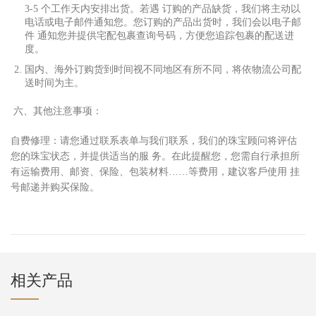
3-5 个
⼯
作天内安排出货。若遇 订购的产品缺货，我们将主动以
电话或电
⼦
邮件通知您。您订购的产品出货时，我们会以电
⼦
邮
件 通知您并提供宅配包裹查询号码，
⽅
便您追踪包裹的配送进
度。
国内、海外订购货到时间视不同地区有所不同，将依物流公司配
送时间为主。
六、其他注意事项：
⾃
费修理：请您通过联系表单与我们联系，我们的珠宝顾问将评估
您的珠宝状态，并提供适当的服 务。在此提醒您，您需
⾃⾏
承担所
有运输费
⽤
、邮资、保险、包装材料……等费
⽤
，建议客
⼾
使
⽤
挂
号邮递并购买保险。
相关产品