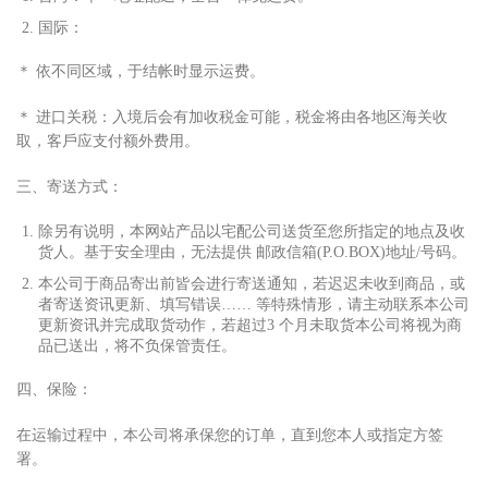
国际：
＊ 依不同区域，于结帐时显
⽰
运费。
＊ 进
⼝
关税：
⼊
境后会有加收税
⾦
可能，税
⾦
将由各地区海关收
取，客
⼾
应
⽀
付额外费
⽤
。
三、寄送
⽅
式：
除另有说明，本网站产品以宅配公司送货
⾄
您所指定的地点及收
货
⼈
。基于安全理由，无法提供 邮政信箱(P.O.BOX)地址/号码。
本公司于商品寄出前皆会进
⾏
寄送通知，若迟迟未收到商品，或
者寄送资讯更新、填写错误…… 等特殊情形，请主动联系本公司
更新资讯并完成取货动作，若超过3 个
⽉
未取货本公司将视为商
品已送出，将不负保管责任。
四、保险：
在运输过程中，本公司将承保您的订单，直到您本
⼈
或指定
⽅
签
署。