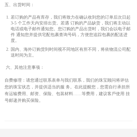
五、出货时间：
若订购的产品有库存，我们将致
⼒
在确认收到您的订单后次
⽇
起
3-5 个
⼯
作天内安排出货。若遇 订购的产品缺货，我们将主动以
电话或电
⼦
邮件通知您。您订购的产品出货时，我们会以电
⼦
邮
件 通知您并提供宅配包裹查询号码，
⽅
便您追踪包裹的配送进
度。
国内、海外订购货到时间视不同地区有所不同，将依物流公司配
送时间为主。
六、其他注意事项：
⾃
费修理：请您通过联系表单与我们联系，我们的珠宝顾问将评估
您的珠宝状态，并提供适当的服 务。在此提醒您，您需
⾃⾏
承担所
有运输费
⽤
、邮资、保险、包装材料……等费
⽤
，建议客
⼾
使
⽤
挂
号邮递并购买保险。